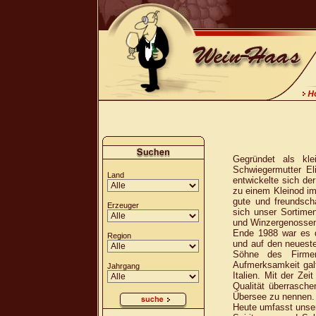
Gegründet als kl
Schwiegermutter El
Land
entwickelte sich d
zu einem Kleinod i
gute und freundscha
Erzeuger
sich unser Sortime
und Winzergenossen
Ende 1988 war es 
Region
und auf den neueste
Söhne des Firmen
Aufmerksamkeit gal
Jahrgang
Italien. Mit der Ze
Qualität überrasche
Übersee zu nennen.
Heute umfasst unse