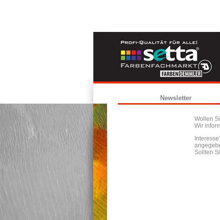
Newsletter
Wollen S
Wir infor
Interesse
angegebe
Sollten S