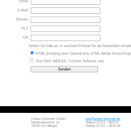
Firma:
E-Mail:
Strasse:
PLZ:
Ort:
Geben Sie bitte an, in welchem Format Sie die Newsletter erhal
HTML Empfang über Outlook bzw. HTML fähige Email-Pro
Text GMX, WEB.DE, T-Online Software usw.
Farben Demmler GmbH
info@farben-demmler.de
Niederwiesenstr. 13
Telefon 07721 - 9879-0
78050 VS-Villingen
Telefax 07721 – 9879-30